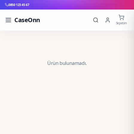
0850 123 45 67
CaseOnn
Sepetim
Ürün bulunamadı.