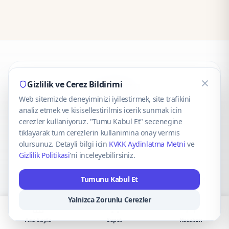
CaseOnn
Gizlilik ve Cerez Bildirimi
Web sitemizde deneyiminizi iyilestirmek, site trafikini
© 2025 CaseOnn. Tüm hakları saklıdır.
analiz etmek ve kisisellestirilmis icerik sunmak icin
cerezler kullaniyoruz. "Tumu Kabul Et" secenegine
tiklayarak tum cerezlerin kullanimina onay vermis
olursunuz. Detayli bilgi icin
KVKK Aydinlatma Metni
ve
Gizlilik Politikasi
'ni inceleyebilirsiniz.
Güvenli ödeme altyapısı
iyzico
tarafından sağlanmaktadır.
Tumunu Kabul Et
iyzico ile Öde
Troy
VISA
Mastercard
AMEX
Yalnizca Zorunlu Cerezler
Ana Sayfa
Sepet
Hesabım