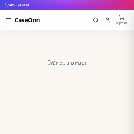
0850 123 45 67
CaseOnn
Sepetim
Ürün bulunamadı.