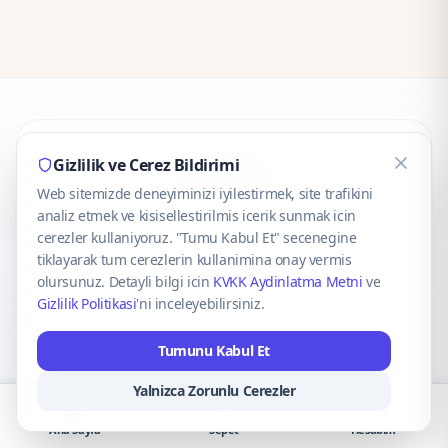
CaseOnn
Gizlilik ve Cerez Bildirimi
Web sitemizde deneyiminizi iyilestirmek, site trafikini
© 2025 CaseOnn. Tüm hakları saklıdır.
analiz etmek ve kisisellestirilmis icerik sunmak icin
cerezler kullaniyoruz. "Tumu Kabul Et" secenegine
tiklayarak tum cerezlerin kullanimina onay vermis
olursunuz. Detayli bilgi icin
KVKK Aydinlatma Metni
ve
Gizlilik Politikasi
'ni inceleyebilirsiniz.
Güvenli ödeme altyapısı
iyzico
tarafından sağlanmaktadır.
Tumunu Kabul Et
iyzico ile Öde
Troy
VISA
Mastercard
AMEX
Yalnizca Zorunlu Cerezler
Ana Sayfa
Sepet
Hesabım