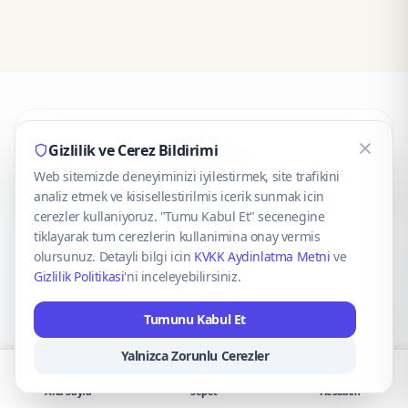
CaseOnn
Gizlilik ve Cerez Bildirimi
Web sitemizde deneyiminizi iyilestirmek, site trafikini
© 2025 CaseOnn. Tüm hakları saklıdır.
analiz etmek ve kisisellestirilmis icerik sunmak icin
cerezler kullaniyoruz. "Tumu Kabul Et" secenegine
tiklayarak tum cerezlerin kullanimina onay vermis
olursunuz. Detayli bilgi icin
KVKK Aydinlatma Metni
ve
Gizlilik Politikasi
'ni inceleyebilirsiniz.
Güvenli ödeme altyapısı
iyzico
tarafından sağlanmaktadır.
Tumunu Kabul Et
iyzico ile Öde
Troy
VISA
Mastercard
AMEX
Yalnizca Zorunlu Cerezler
Ana Sayfa
Sepet
Hesabım