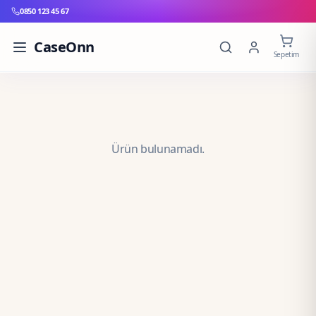
0850 123 45 67
CaseOnn
Sepetim
Ürün bulunamadı.