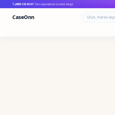
0850 123 45 67
|
Tüm siparişlerde ücretsiz kargo
CaseOnn