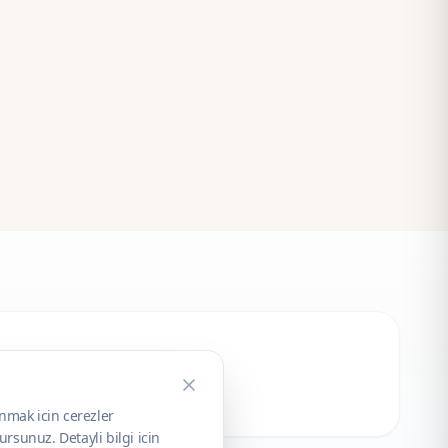
unmak icin cerezler
rsunuz. Detayli bilgi icin