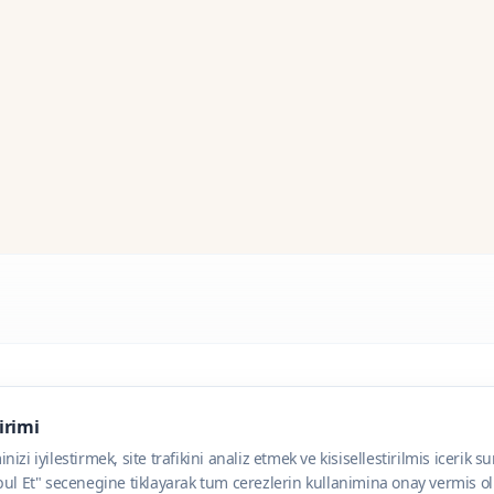
dirimi
zi iyilestirmek, site trafikini analiz etmek ve kisisellestirilmis icerik s
ul Et" secenegine tiklayarak tum cerezlerin kullanimina onay vermis olu