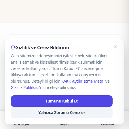
CaseOnn
Gizlilik ve Cerez Bildirimi
Web sitemizde deneyiminizi iyilestirmek, site trafikini
© 2025 CaseOnn. Tüm hakları saklıdır.
analiz etmek ve kisisellestirilmis icerik sunmak icin
cerezler kullaniyoruz. "Tumu Kabul Et" secenegine
tiklayarak tum cerezlerin kullanimina onay vermis
olursunuz. Detayli bilgi icin
KVKK Aydinlatma Metni
ve
Gizlilik Politikasi
'ni inceleyebilirsiniz.
Güvenli ödeme altyapısı
iyzico
tarafından sağlanmaktadır.
Tumunu Kabul Et
iyzico ile Öde
Troy
VISA
Mastercard
AMEX
Yalnizca Zorunlu Cerezler
Ana Sayfa
Sepet
Hesabım