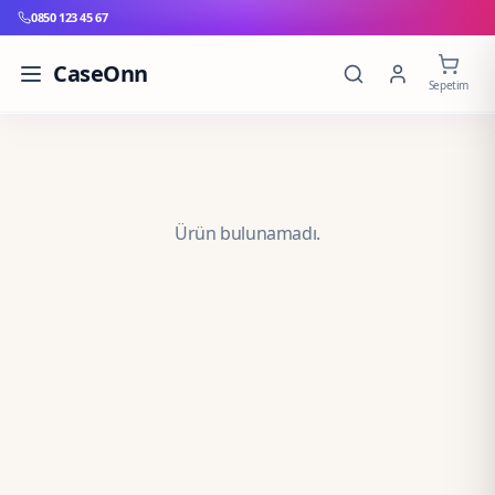
0850 123 45 67
CaseOnn
Sepetim
Ürün bulunamadı.