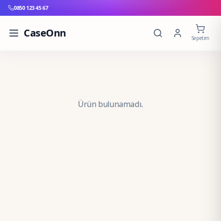
0850 123 45 67
CaseOnn
Sepetim
Ürün bulunamadı.