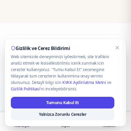
CaseOnn
Gizlilik ve Cerez Bildirimi
Web sitemizde deneyiminizi iyilestirmek, site trafikini
© 2025 CaseOnn. Tüm hakları saklıdır.
analiz etmek ve kisisellestirilmis icerik sunmak icin
cerezler kullaniyoruz. "Tumu Kabul Et" secenegine
tiklayarak tum cerezlerin kullanimina onay vermis
olursunuz. Detayli bilgi icin
KVKK Aydinlatma Metni
ve
Gizlilik Politikasi
'ni inceleyebilirsiniz.
Güvenli ödeme altyapısı
iyzico
tarafından sağlanmaktadır.
Tumunu Kabul Et
iyzico ile Öde
Troy
VISA
Mastercard
AMEX
Yalnizca Zorunlu Cerezler
Ana Sayfa
Sepet
Hesabım