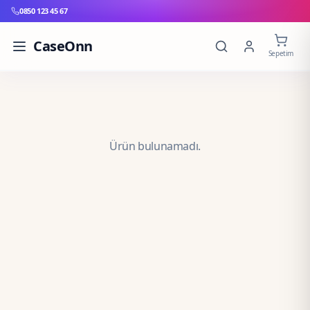
0850 123 45 67
CaseOnn
Sepetim
Ürün bulunamadı.