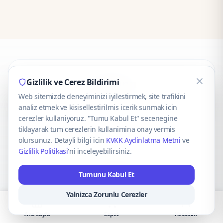
CaseOnn
Gizlilik ve Cerez Bildirimi
Web sitemizde deneyiminizi iyilestirmek, site trafikini
© 2025 CaseOnn. Tüm hakları saklıdır.
analiz etmek ve kisisellestirilmis icerik sunmak icin
cerezler kullaniyoruz. "Tumu Kabul Et" secenegine
tiklayarak tum cerezlerin kullanimina onay vermis
olursunuz. Detayli bilgi icin
KVKK Aydinlatma Metni
ve
Gizlilik Politikasi
'ni inceleyebilirsiniz.
Güvenli ödeme altyapısı
iyzico
tarafından sağlanmaktadır.
Tumunu Kabul Et
iyzico ile Öde
Troy
VISA
Mastercard
AMEX
Yalnizca Zorunlu Cerezler
Ana Sayfa
Sepet
Hesabım