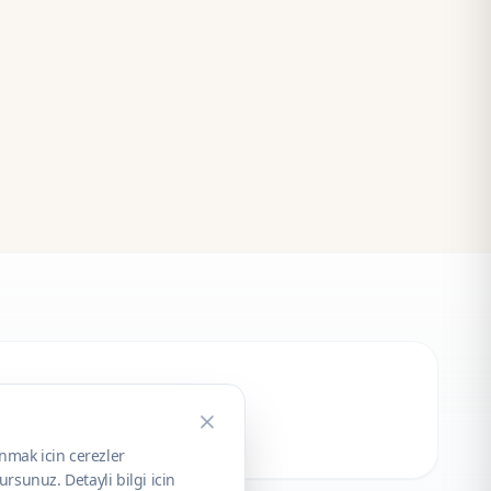
unmak icin cerezler
rsunuz. Detayli bilgi icin