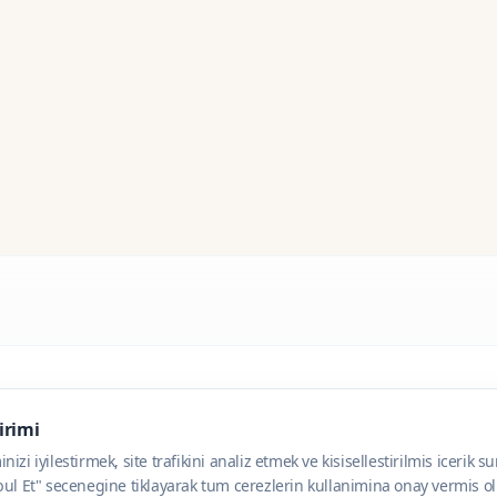
dirimi
zi iyilestirmek, site trafikini analiz etmek ve kisisellestirilmis icerik s
ul Et" secenegine tiklayarak tum cerezlerin kullanimina onay vermis olu