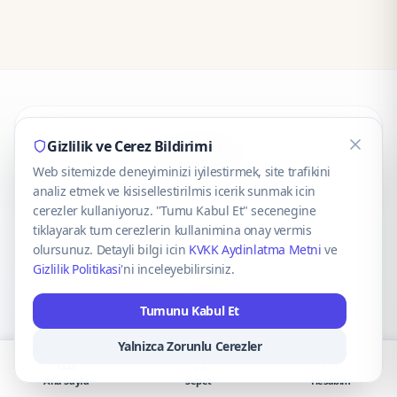
CaseOnn
Gizlilik ve Cerez Bildirimi
Web sitemizde deneyiminizi iyilestirmek, site trafikini
© 2025 CaseOnn. Tüm hakları saklıdır.
analiz etmek ve kisisellestirilmis icerik sunmak icin
cerezler kullaniyoruz. "Tumu Kabul Et" secenegine
tiklayarak tum cerezlerin kullanimina onay vermis
olursunuz. Detayli bilgi icin
KVKK Aydinlatma Metni
ve
Gizlilik Politikasi
'ni inceleyebilirsiniz.
Güvenli ödeme altyapısı
iyzico
tarafından sağlanmaktadır.
Tumunu Kabul Et
iyzico ile Öde
Troy
VISA
Mastercard
AMEX
Yalnizca Zorunlu Cerezler
Ana Sayfa
Sepet
Hesabım