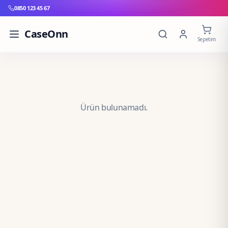
0850 123 45 67
CaseOnn
Sepetim
Ürün bulunamadı.