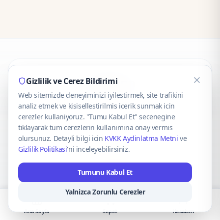
CaseOnn
Gizlilik ve Cerez Bildirimi
Web sitemizde deneyiminizi iyilestirmek, site trafikini
© 2025 CaseOnn. Tüm hakları saklıdır.
analiz etmek ve kisisellestirilmis icerik sunmak icin
cerezler kullaniyoruz. "Tumu Kabul Et" secenegine
tiklayarak tum cerezlerin kullanimina onay vermis
olursunuz. Detayli bilgi icin
KVKK Aydinlatma Metni
ve
Gizlilik Politikasi
'ni inceleyebilirsiniz.
Güvenli ödeme altyapısı
iyzico
tarafından sağlanmaktadır.
Tumunu Kabul Et
iyzico ile Öde
Troy
VISA
Mastercard
AMEX
Yalnizca Zorunlu Cerezler
Ana Sayfa
Sepet
Hesabım