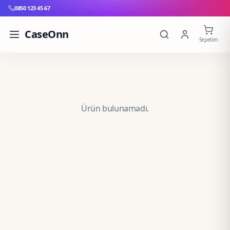
0850 123 45 67
CaseOnn
Sepetim
Ürün bulunamadı.