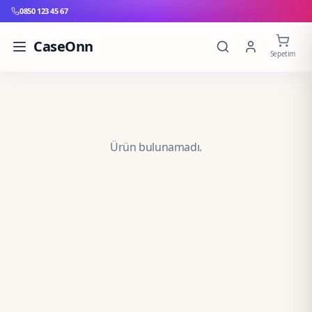
0850 123 45 67
CaseOnn
Sepetim
Ürün bulunamadı.