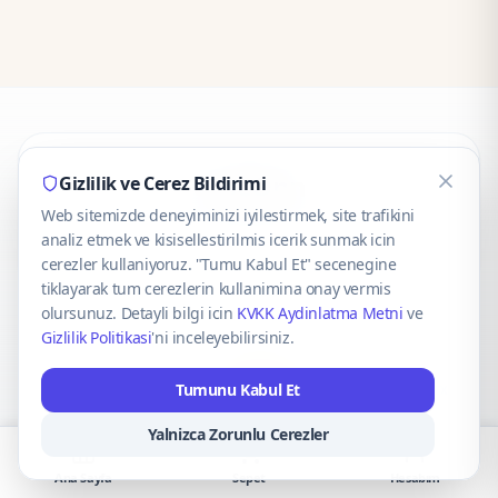
CaseOnn
Gizlilik ve Cerez Bildirimi
Web sitemizde deneyiminizi iyilestirmek, site trafikini
© 2025 CaseOnn. Tüm hakları saklıdır.
analiz etmek ve kisisellestirilmis icerik sunmak icin
cerezler kullaniyoruz. "Tumu Kabul Et" secenegine
tiklayarak tum cerezlerin kullanimina onay vermis
olursunuz. Detayli bilgi icin
KVKK Aydinlatma Metni
ve
Gizlilik Politikasi
'ni inceleyebilirsiniz.
Güvenli ödeme altyapısı
iyzico
tarafından sağlanmaktadır.
Tumunu Kabul Et
iyzico ile Öde
Troy
VISA
Mastercard
AMEX
Yalnizca Zorunlu Cerezler
Ana Sayfa
Sepet
Hesabım