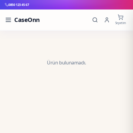
0850 123 45 67
CaseOnn
Sepetim
Ürün bulunamadı.