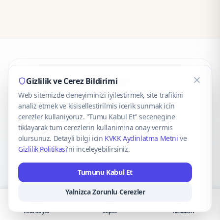
CaseOnn
Gizlilik ve Cerez Bildirimi
Web sitemizde deneyiminizi iyilestirmek, site trafikini
© 2025 CaseOnn. Tüm hakları saklıdır.
analiz etmek ve kisisellestirilmis icerik sunmak icin
cerezler kullaniyoruz. "Tumu Kabul Et" secenegine
tiklayarak tum cerezlerin kullanimina onay vermis
olursunuz. Detayli bilgi icin
KVKK Aydinlatma Metni
ve
Gizlilik Politikasi
'ni inceleyebilirsiniz.
Güvenli ödeme altyapısı
iyzico
tarafından sağlanmaktadır.
Tumunu Kabul Et
iyzico ile Öde
Troy
VISA
Mastercard
AMEX
Yalnizca Zorunlu Cerezler
Ana Sayfa
Sepet
Hesabım