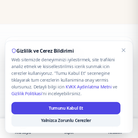
CaseOnn
Gizlilik ve Cerez Bildirimi
Web sitemizde deneyiminizi iyilestirmek, site trafikini
© 2025 CaseOnn. Tüm hakları saklıdır.
analiz etmek ve kisisellestirilmis icerik sunmak icin
cerezler kullaniyoruz. "Tumu Kabul Et" secenegine
tiklayarak tum cerezlerin kullanimina onay vermis
olursunuz. Detayli bilgi icin
KVKK Aydinlatma Metni
ve
Gizlilik Politikasi
'ni inceleyebilirsiniz.
Güvenli ödeme altyapısı
iyzico
tarafından sağlanmaktadır.
Tumunu Kabul Et
iyzico ile Öde
Troy
VISA
Mastercard
AMEX
Yalnizca Zorunlu Cerezler
Ana Sayfa
Sepet
Hesabım