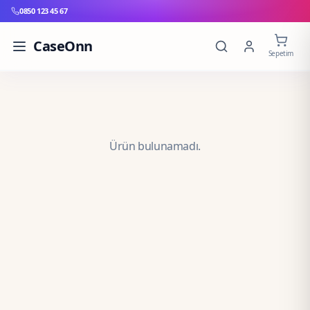
0850 123 45 67
CaseOnn
Sepetim
Ürün bulunamadı.