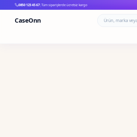
0850 123 45 67
|
Tüm siparişlerde ücretsiz kargo
CaseOnn