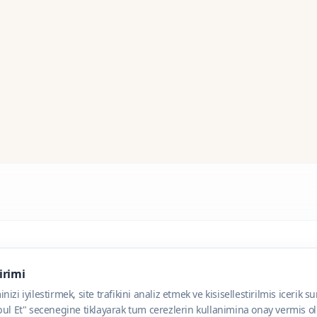
dirimi
zi iyilestirmek, site trafikini analiz etmek ve kisisellestirilmis icerik s
ul Et" secenegine tiklayarak tum cerezlerin kullanimina onay vermis olu