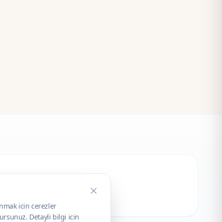
unmak icin cerezler
rsunuz. Detayli bilgi icin