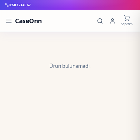
0850 123 45 67
CaseOnn
Sepetim
Ürün bulunamadı.