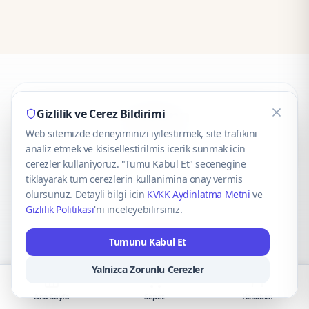
CaseOnn
Gizlilik ve Cerez Bildirimi
Web sitemizde deneyiminizi iyilestirmek, site trafikini
© 2025 CaseOnn. Tüm hakları saklıdır.
analiz etmek ve kisisellestirilmis icerik sunmak icin
cerezler kullaniyoruz. "Tumu Kabul Et" secenegine
tiklayarak tum cerezlerin kullanimina onay vermis
olursunuz. Detayli bilgi icin
KVKK Aydinlatma Metni
ve
Gizlilik Politikasi
'ni inceleyebilirsiniz.
Güvenli ödeme altyapısı
iyzico
tarafından sağlanmaktadır.
Tumunu Kabul Et
iyzico ile Öde
Troy
VISA
Mastercard
AMEX
Yalnizca Zorunlu Cerezler
Ana Sayfa
Sepet
Hesabım