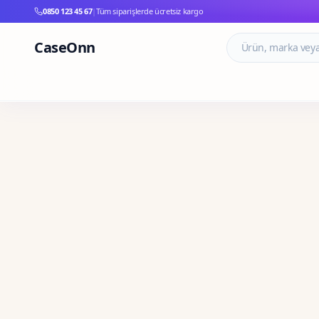
0850 123 45 67
|
Tüm siparişlerde ücretsiz kargo
CaseOnn