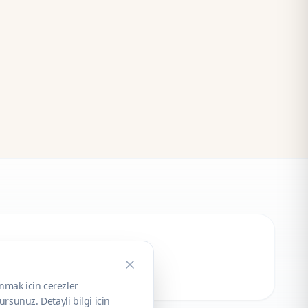
unmak icin cerezler
rsunuz. Detayli bilgi icin