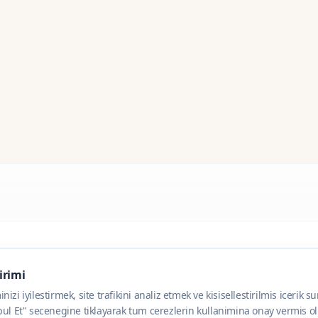
dirimi
zi iyilestirmek, site trafikini analiz etmek ve kisisellestirilmis icerik s
ul Et" secenegine tiklayarak tum cerezlerin kullanimina onay vermis olu