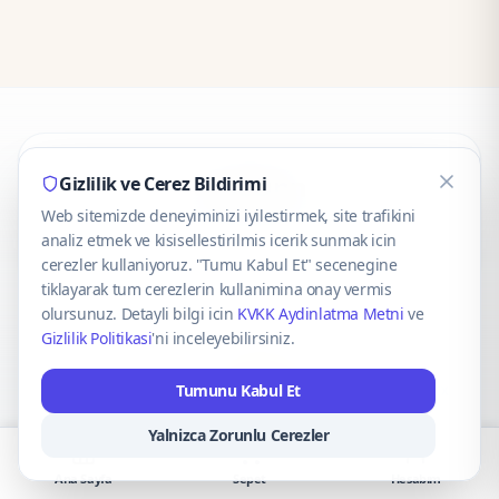
CaseOnn
Gizlilik ve Cerez Bildirimi
Web sitemizde deneyiminizi iyilestirmek, site trafikini
© 2025 CaseOnn. Tüm hakları saklıdır.
analiz etmek ve kisisellestirilmis icerik sunmak icin
cerezler kullaniyoruz. "Tumu Kabul Et" secenegine
tiklayarak tum cerezlerin kullanimina onay vermis
olursunuz. Detayli bilgi icin
KVKK Aydinlatma Metni
ve
Gizlilik Politikasi
'ni inceleyebilirsiniz.
Güvenli ödeme altyapısı
iyzico
tarafından sağlanmaktadır.
Tumunu Kabul Et
iyzico ile Öde
Troy
VISA
Mastercard
AMEX
Yalnizca Zorunlu Cerezler
Ana Sayfa
Sepet
Hesabım