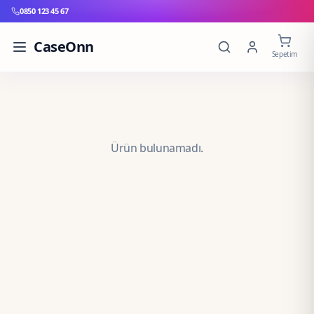
0850 123 45 67
CaseOnn
Sepetim
Ürün bulunamadı.