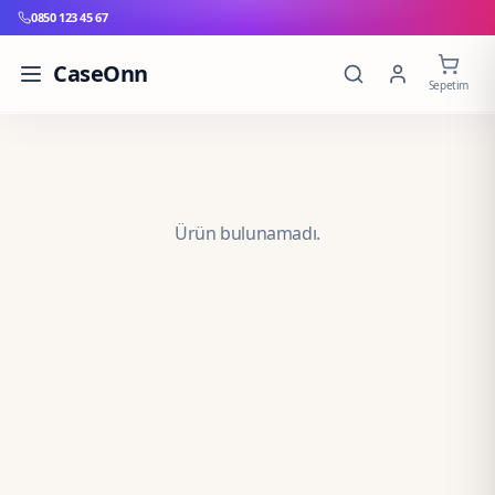
0850 123 45 67
CaseOnn
Sepetim
Ürün bulunamadı.