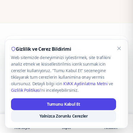
CaseOnn
Gizlilik ve Cerez Bildirimi
Web sitemizde deneyiminizi iyilestirmek, site trafikini
© 2025 CaseOnn. Tüm hakları saklıdır.
analiz etmek ve kisisellestirilmis icerik sunmak icin
cerezler kullaniyoruz. "Tumu Kabul Et" secenegine
tiklayarak tum cerezlerin kullanimina onay vermis
olursunuz. Detayli bilgi icin
KVKK Aydinlatma Metni
ve
Gizlilik Politikasi
'ni inceleyebilirsiniz.
Güvenli ödeme altyapısı
iyzico
tarafından sağlanmaktadır.
Tumunu Kabul Et
iyzico ile Öde
Troy
VISA
Mastercard
AMEX
Yalnizca Zorunlu Cerezler
Ana Sayfa
Sepet
Hesabım