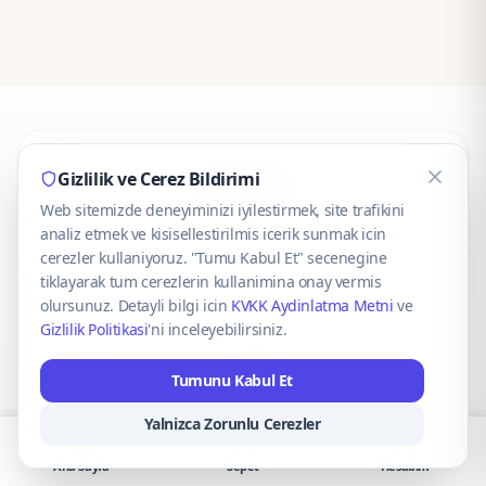
CaseOnn
Gizlilik ve Cerez Bildirimi
Web sitemizde deneyiminizi iyilestirmek, site trafikini
© 2025 CaseOnn. Tüm hakları saklıdır.
analiz etmek ve kisisellestirilmis icerik sunmak icin
cerezler kullaniyoruz. "Tumu Kabul Et" secenegine
tiklayarak tum cerezlerin kullanimina onay vermis
olursunuz. Detayli bilgi icin
KVKK Aydinlatma Metni
ve
Gizlilik Politikasi
'ni inceleyebilirsiniz.
Güvenli ödeme altyapısı
iyzico
tarafından sağlanmaktadır.
Tumunu Kabul Et
iyzico ile Öde
Troy
VISA
Mastercard
AMEX
Yalnizca Zorunlu Cerezler
Ana Sayfa
Sepet
Hesabım