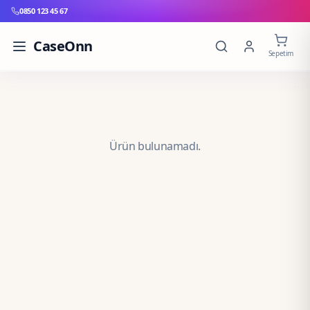
0850 123 45 67
CaseOnn
Sepetim
Ürün bulunamadı.