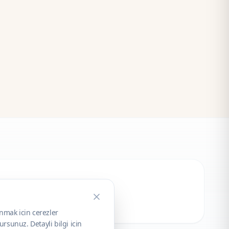
unmak icin cerezler
rsunuz. Detayli bilgi icin