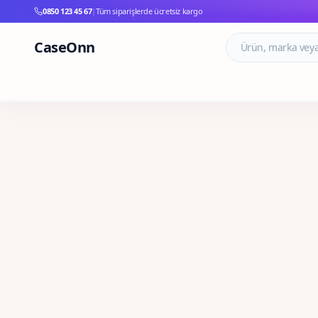
0850 123 45 67
|
Tüm siparişlerde ücretsiz kargo
CaseOnn