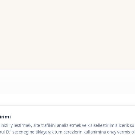
dirimi
zi iyilestirmek, site trafikini analiz etmek ve kisisellestirilmis icerik s
ul Et" secenegine tiklayarak tum cerezlerin kullanimina onay vermis olu