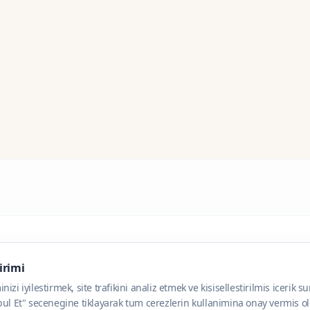
dirimi
zi iyilestirmek, site trafikini analiz etmek ve kisisellestirilmis icerik s
ul Et" secenegine tiklayarak tum cerezlerin kullanimina onay vermis olu