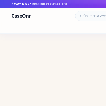
0850 123 45 67
|
Tüm siparişlerde ücretsiz kargo
CaseOnn