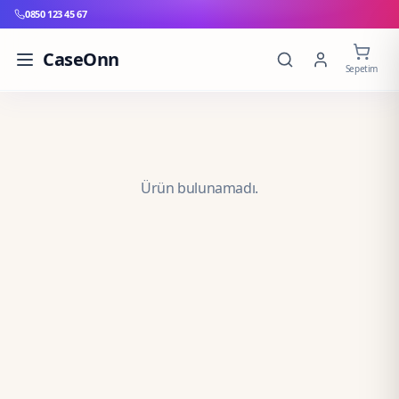
0850 123 45 67
CaseOnn
Sepetim
Ürün bulunamadı.