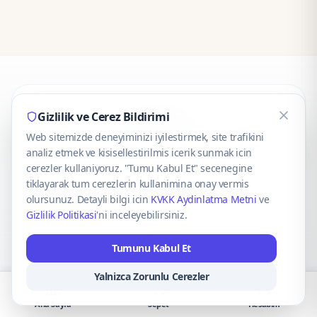
CaseOnn
Gizlilik ve Cerez Bildirimi
Web sitemizde deneyiminizi iyilestirmek, site trafikini
© 2025 CaseOnn. Tüm hakları saklıdır.
analiz etmek ve kisisellestirilmis icerik sunmak icin
cerezler kullaniyoruz. "Tumu Kabul Et" secenegine
tiklayarak tum cerezlerin kullanimina onay vermis
olursunuz. Detayli bilgi icin
KVKK Aydinlatma Metni
ve
Gizlilik Politikasi
'ni inceleyebilirsiniz.
Güvenli ödeme altyapısı
iyzico
tarafından sağlanmaktadır.
Tumunu Kabul Et
iyzico ile Öde
Troy
VISA
Mastercard
AMEX
Yalnizca Zorunlu Cerezler
Ana Sayfa
Sepet
Hesabım