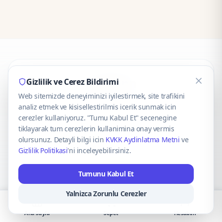
CaseOnn
Gizlilik ve Cerez Bildirimi
Web sitemizde deneyiminizi iyilestirmek, site trafikini
© 2025 CaseOnn. Tüm hakları saklıdır.
analiz etmek ve kisisellestirilmis icerik sunmak icin
cerezler kullaniyoruz. "Tumu Kabul Et" secenegine
tiklayarak tum cerezlerin kullanimina onay vermis
olursunuz. Detayli bilgi icin
KVKK Aydinlatma Metni
ve
Gizlilik Politikasi
'ni inceleyebilirsiniz.
Güvenli ödeme altyapısı
iyzico
tarafından sağlanmaktadır.
Tumunu Kabul Et
iyzico ile Öde
Troy
VISA
Mastercard
AMEX
Yalnizca Zorunlu Cerezler
Ana Sayfa
Sepet
Hesabım