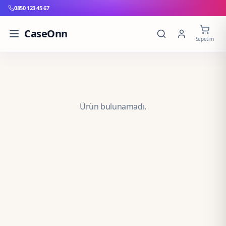
0850 123 45 67
CaseOnn
Sepetim
Ürün bulunamadı.