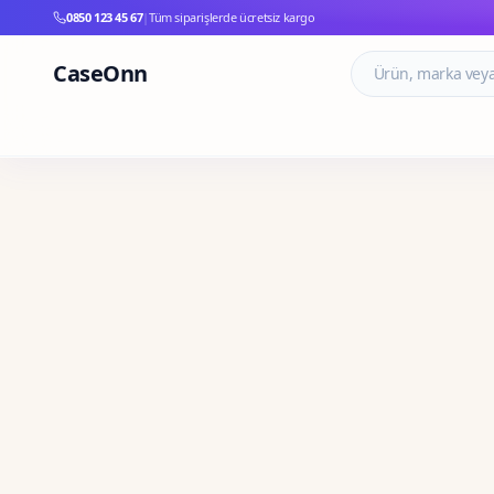
0850 123 45 67
|
Tüm siparişlerde ücretsiz kargo
CaseOnn