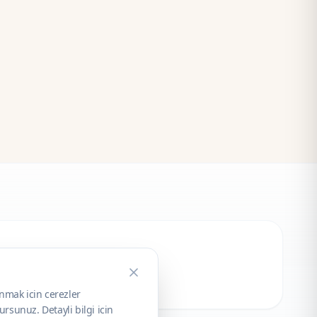
unmak icin cerezler
rsunuz. Detayli bilgi icin