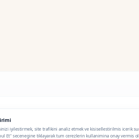
dirimi
zi iyilestirmek, site trafikini analiz etmek ve kisisellestirilmis icerik s
ul Et" secenegine tiklayarak tum cerezlerin kullanimina onay vermis olu