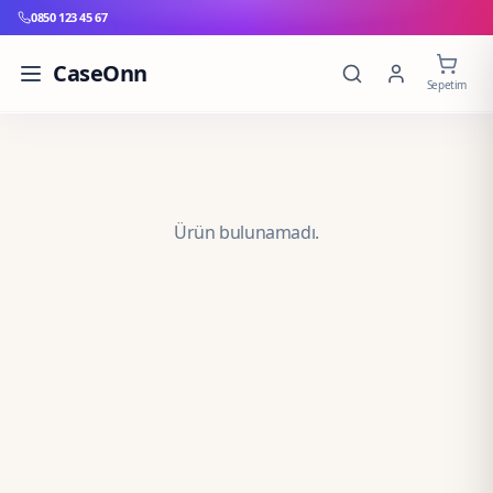
0850 123 45 67
CaseOnn
Sepetim
Ürün bulunamadı.