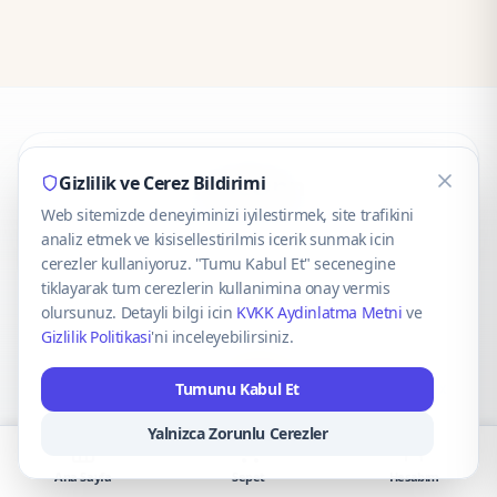
CaseOnn
Gizlilik ve Cerez Bildirimi
Web sitemizde deneyiminizi iyilestirmek, site trafikini
© 2025 CaseOnn. Tüm hakları saklıdır.
analiz etmek ve kisisellestirilmis icerik sunmak icin
cerezler kullaniyoruz. "Tumu Kabul Et" secenegine
tiklayarak tum cerezlerin kullanimina onay vermis
olursunuz. Detayli bilgi icin
KVKK Aydinlatma Metni
ve
Gizlilik Politikasi
'ni inceleyebilirsiniz.
Güvenli ödeme altyapısı
iyzico
tarafından sağlanmaktadır.
Tumunu Kabul Et
iyzico ile Öde
Troy
VISA
Mastercard
AMEX
Yalnizca Zorunlu Cerezler
Ana Sayfa
Sepet
Hesabım