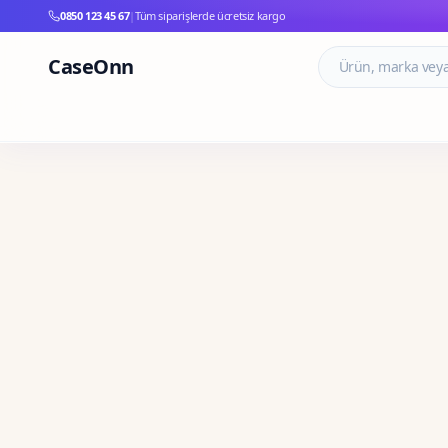
0850 123 45 67
|
Tüm siparişlerde ücretsiz kargo
CaseOnn