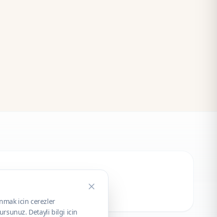
unmak icin cerezler
rsunuz. Detayli bilgi icin