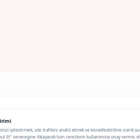
dirimi
zi iyilestirmek, site trafikini analiz etmek ve kisisellestirilmis icerik s
ul Et" secenegine tiklayarak tum cerezlerin kullanimina onay vermis olu