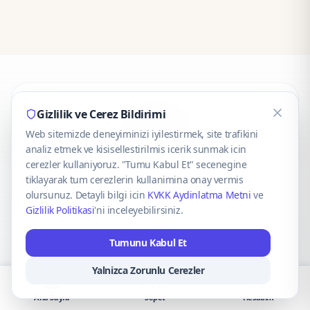
CaseOnn
Gizlilik ve Cerez Bildirimi
Web sitemizde deneyiminizi iyilestirmek, site trafikini
© 2025 CaseOnn. Tüm hakları saklıdır.
analiz etmek ve kisisellestirilmis icerik sunmak icin
cerezler kullaniyoruz. "Tumu Kabul Et" secenegine
tiklayarak tum cerezlerin kullanimina onay vermis
olursunuz. Detayli bilgi icin
KVKK Aydinlatma Metni
ve
Gizlilik Politikasi
'ni inceleyebilirsiniz.
Güvenli ödeme altyapısı
iyzico
tarafından sağlanmaktadır.
Tumunu Kabul Et
iyzico ile Öde
Troy
VISA
Mastercard
AMEX
Yalnizca Zorunlu Cerezler
Ana Sayfa
Sepet
Hesabım