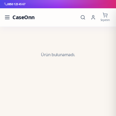
0850 123 45 67
CaseOnn
Sepetim
Ürün bulunamadı.