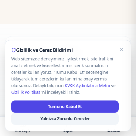
CaseOnn
Gizlilik ve Cerez Bildirimi
Web sitemizde deneyiminizi iyilestirmek, site trafikini
© 2025 CaseOnn. Tüm hakları saklıdır.
analiz etmek ve kisisellestirilmis icerik sunmak icin
cerezler kullaniyoruz. "Tumu Kabul Et" secenegine
tiklayarak tum cerezlerin kullanimina onay vermis
olursunuz. Detayli bilgi icin
KVKK Aydinlatma Metni
ve
Gizlilik Politikasi
'ni inceleyebilirsiniz.
Güvenli ödeme altyapısı
iyzico
tarafından sağlanmaktadır.
Tumunu Kabul Et
iyzico ile Öde
Troy
VISA
Mastercard
AMEX
Yalnizca Zorunlu Cerezler
Ana Sayfa
Sepet
Hesabım