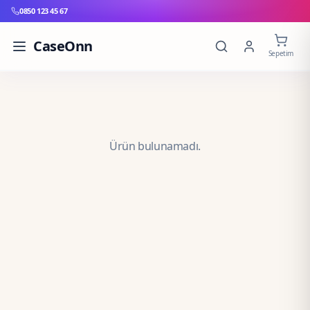
0850 123 45 67
CaseOnn
Sepetim
Ürün bulunamadı.