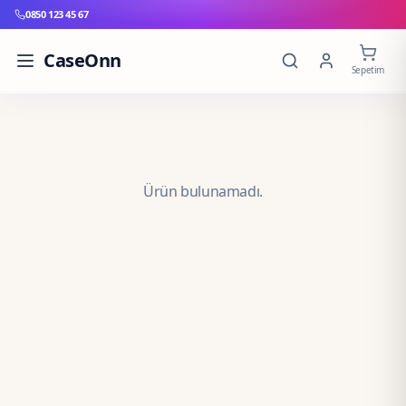
0850 123 45 67
CaseOnn
Sepetim
Ürün bulunamadı.