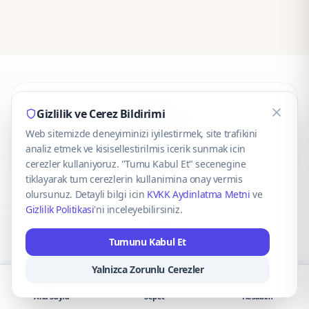
CaseOnn
Gizlilik ve Cerez Bildirimi
Web sitemizde deneyiminizi iyilestirmek, site trafikini
© 2025 CaseOnn. Tüm hakları saklıdır.
analiz etmek ve kisisellestirilmis icerik sunmak icin
cerezler kullaniyoruz. "Tumu Kabul Et" secenegine
tiklayarak tum cerezlerin kullanimina onay vermis
olursunuz. Detayli bilgi icin
KVKK Aydinlatma Metni
ve
Gizlilik Politikasi
'ni inceleyebilirsiniz.
Güvenli ödeme altyapısı
iyzico
tarafından sağlanmaktadır.
Tumunu Kabul Et
iyzico ile Öde
Troy
VISA
Mastercard
AMEX
Yalnizca Zorunlu Cerezler
Ana Sayfa
Sepet
Hesabım