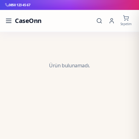
0850 123 45 67
CaseOnn
Sepetim
Ürün bulunamadı.