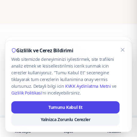
CaseOnn
Gizlilik ve Cerez Bildirimi
Web sitemizde deneyiminizi iyilestirmek, site trafikini
© 2025 CaseOnn. Tüm hakları saklıdır.
analiz etmek ve kisisellestirilmis icerik sunmak icin
cerezler kullaniyoruz. "Tumu Kabul Et" secenegine
tiklayarak tum cerezlerin kullanimina onay vermis
olursunuz. Detayli bilgi icin
KVKK Aydinlatma Metni
ve
Gizlilik Politikasi
'ni inceleyebilirsiniz.
Güvenli ödeme altyapısı
iyzico
tarafından sağlanmaktadır.
Tumunu Kabul Et
iyzico ile Öde
Troy
VISA
Mastercard
AMEX
Yalnizca Zorunlu Cerezler
Ana Sayfa
Sepet
Hesabım