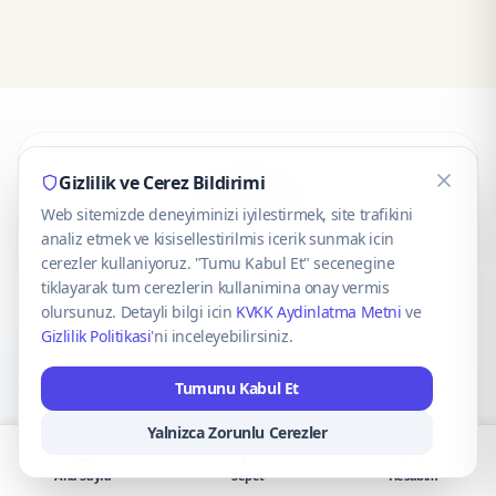
CaseOnn
Gizlilik ve Cerez Bildirimi
Web sitemizde deneyiminizi iyilestirmek, site trafikini
© 2025 CaseOnn. Tüm hakları saklıdır.
analiz etmek ve kisisellestirilmis icerik sunmak icin
cerezler kullaniyoruz. "Tumu Kabul Et" secenegine
tiklayarak tum cerezlerin kullanimina onay vermis
olursunuz. Detayli bilgi icin
KVKK Aydinlatma Metni
ve
Gizlilik Politikasi
'ni inceleyebilirsiniz.
Güvenli ödeme altyapısı
iyzico
tarafından sağlanmaktadır.
Tumunu Kabul Et
iyzico ile Öde
Troy
VISA
Mastercard
AMEX
Yalnizca Zorunlu Cerezler
Ana Sayfa
Sepet
Hesabım