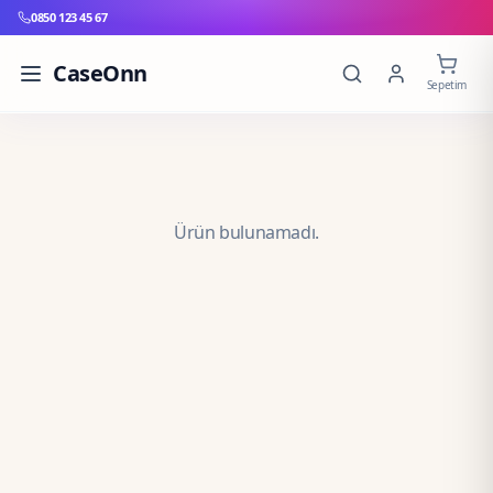
0850 123 45 67
CaseOnn
Sepetim
Ürün bulunamadı.