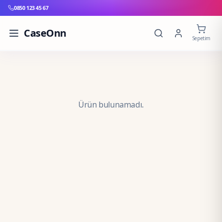
0850 123 45 67
CaseOnn
Sepetim
Ürün bulunamadı.