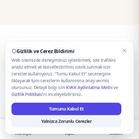
CaseOnn
Gizlilik ve Cerez Bildirimi
Web sitemizde deneyiminizi iyilestirmek, site trafikini
© 2025 CaseOnn. Tüm hakları saklıdır.
analiz etmek ve kisisellestirilmis icerik sunmak icin
cerezler kullaniyoruz. "Tumu Kabul Et" secenegine
tiklayarak tum cerezlerin kullanimina onay vermis
olursunuz. Detayli bilgi icin
KVKK Aydinlatma Metni
ve
Gizlilik Politikasi
'ni inceleyebilirsiniz.
Güvenli ödeme altyapısı
iyzico
tarafından sağlanmaktadır.
Tumunu Kabul Et
iyzico ile Öde
Troy
VISA
Mastercard
AMEX
Yalnizca Zorunlu Cerezler
Ana Sayfa
Sepet
Hesabım