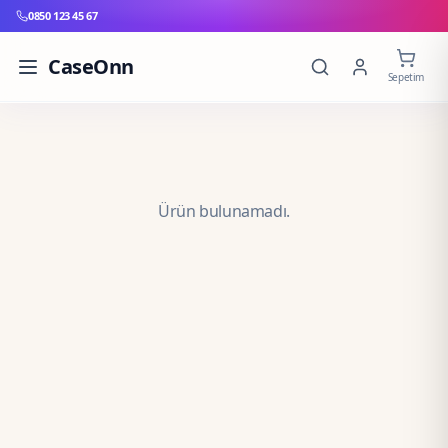
0850 123 45 67
CaseOnn
Sepetim
Ürün bulunamadı.