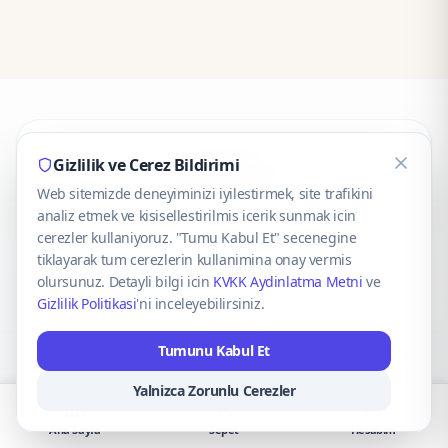
CaseOnn
Gizlilik ve Cerez Bildirimi
Web sitemizde deneyiminizi iyilestirmek, site trafikini
© 2025 CaseOnn. Tüm hakları saklıdır.
analiz etmek ve kisisellestirilmis icerik sunmak icin
cerezler kullaniyoruz. "Tumu Kabul Et" secenegine
tiklayarak tum cerezlerin kullanimina onay vermis
olursunuz. Detayli bilgi icin
KVKK Aydinlatma Metni
ve
Gizlilik Politikasi
'ni inceleyebilirsiniz.
Güvenli ödeme altyapısı
iyzico
tarafından sağlanmaktadır.
Tumunu Kabul Et
iyzico ile Öde
Troy
VISA
Mastercard
AMEX
Yalnizca Zorunlu Cerezler
Ana Sayfa
Sepet
Hesabım