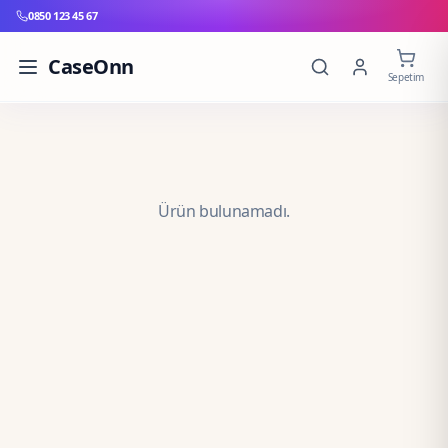
0850 123 45 67
CaseOnn
Sepetim
Ürün bulunamadı.