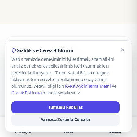
CaseOnn
Gizlilik ve Cerez Bildirimi
Web sitemizde deneyiminizi iyilestirmek, site trafikini
© 2025 CaseOnn. Tüm hakları saklıdır.
analiz etmek ve kisisellestirilmis icerik sunmak icin
cerezler kullaniyoruz. "Tumu Kabul Et" secenegine
tiklayarak tum cerezlerin kullanimina onay vermis
olursunuz. Detayli bilgi icin
KVKK Aydinlatma Metni
ve
Gizlilik Politikasi
'ni inceleyebilirsiniz.
Güvenli ödeme altyapısı
iyzico
tarafından sağlanmaktadır.
Tumunu Kabul Et
iyzico ile Öde
Troy
VISA
Mastercard
AMEX
Yalnizca Zorunlu Cerezler
Ana Sayfa
Sepet
Hesabım