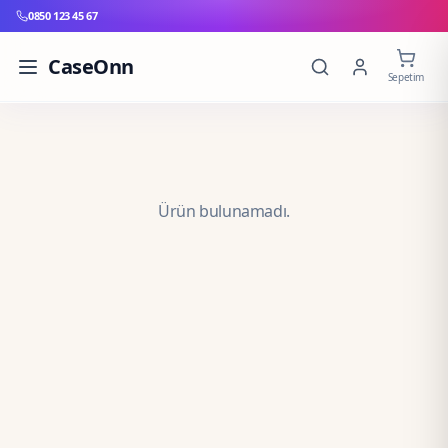
0850 123 45 67
CaseOnn
Sepetim
Ürün bulunamadı.