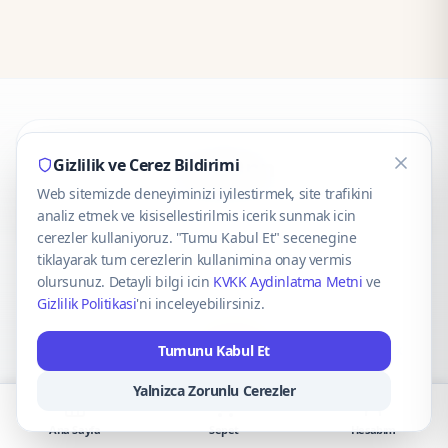
CaseOnn
Gizlilik ve Cerez Bildirimi
Web sitemizde deneyiminizi iyilestirmek, site trafikini
© 2025 CaseOnn. Tüm hakları saklıdır.
analiz etmek ve kisisellestirilmis icerik sunmak icin
cerezler kullaniyoruz. "Tumu Kabul Et" secenegine
tiklayarak tum cerezlerin kullanimina onay vermis
olursunuz. Detayli bilgi icin
KVKK Aydinlatma Metni
ve
Gizlilik Politikasi
'ni inceleyebilirsiniz.
Güvenli ödeme altyapısı
iyzico
tarafından sağlanmaktadır.
Tumunu Kabul Et
iyzico ile Öde
Troy
VISA
Mastercard
AMEX
Yalnizca Zorunlu Cerezler
Ana Sayfa
Sepet
Hesabım