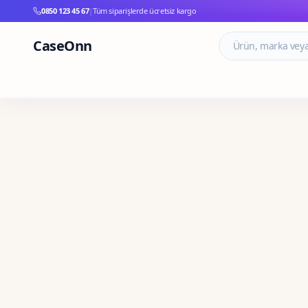
0850 123 45 67
|
Tüm siparişlerde ücretsiz kargo
CaseOnn