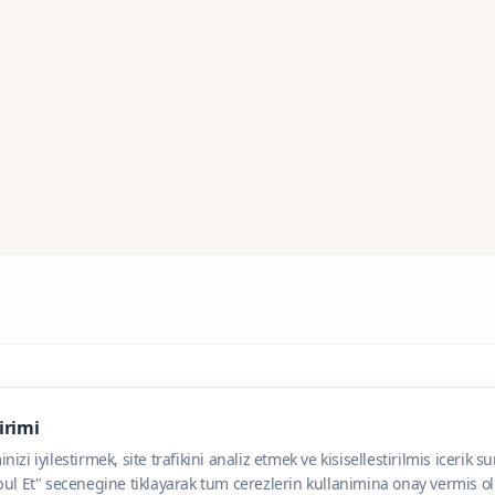
dirimi
zi iyilestirmek, site trafikini analiz etmek ve kisisellestirilmis icerik s
ul Et" secenegine tiklayarak tum cerezlerin kullanimina onay vermis olu