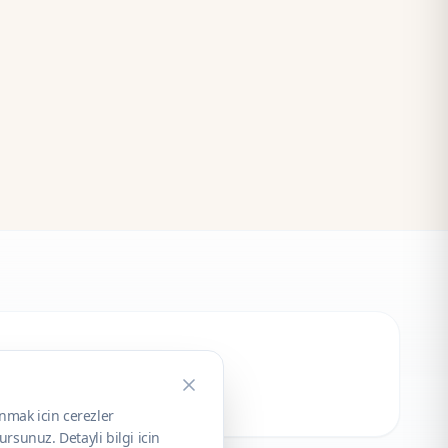
unmak icin cerezler
rsunuz. Detayli bilgi icin