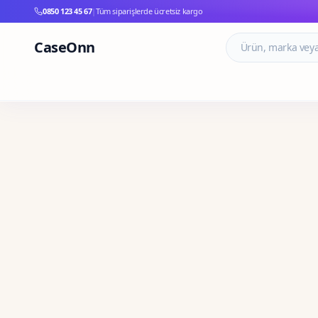
0850 123 45 67
|
Tüm siparişlerde ücretsiz kargo
CaseOnn