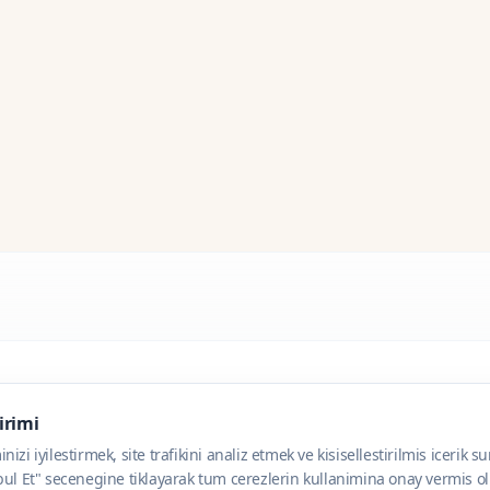
dirimi
zi iyilestirmek, site trafikini analiz etmek ve kisisellestirilmis icerik s
ul Et" secenegine tiklayarak tum cerezlerin kullanimina onay vermis olu