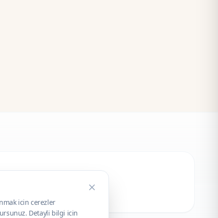
unmak icin cerezler
rsunuz. Detayli bilgi icin