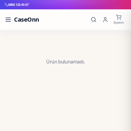
0850 123 45 67
CaseOnn
Sepetim
Ürün bulunamadı.