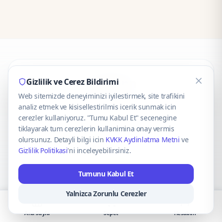
CaseOnn
Gizlilik ve Cerez Bildirimi
Web sitemizde deneyiminizi iyilestirmek, site trafikini
© 2025 CaseOnn. Tüm hakları saklıdır.
analiz etmek ve kisisellestirilmis icerik sunmak icin
cerezler kullaniyoruz. "Tumu Kabul Et" secenegine
tiklayarak tum cerezlerin kullanimina onay vermis
olursunuz. Detayli bilgi icin
KVKK Aydinlatma Metni
ve
Gizlilik Politikasi
'ni inceleyebilirsiniz.
Güvenli ödeme altyapısı
iyzico
tarafından sağlanmaktadır.
Tumunu Kabul Et
iyzico ile Öde
Troy
VISA
Mastercard
AMEX
Yalnizca Zorunlu Cerezler
Ana Sayfa
Sepet
Hesabım