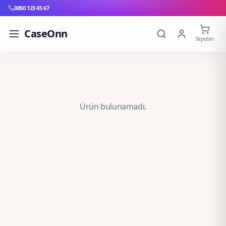
0850 123 45 67
CaseOnn
Sepetim
Ürün bulunamadı.