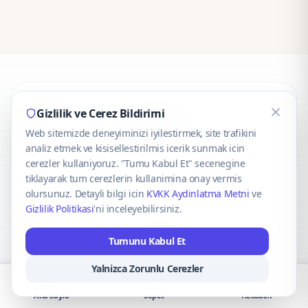
CaseOnn
Gizlilik ve Cerez Bildirimi
Web sitemizde deneyiminizi iyilestirmek, site trafikini
© 2025 CaseOnn. Tüm hakları saklıdır.
analiz etmek ve kisisellestirilmis icerik sunmak icin
cerezler kullaniyoruz. "Tumu Kabul Et" secenegine
tiklayarak tum cerezlerin kullanimina onay vermis
olursunuz. Detayli bilgi icin
KVKK Aydinlatma Metni
ve
Gizlilik Politikasi
'ni inceleyebilirsiniz.
Güvenli ödeme altyapısı
iyzico
tarafından sağlanmaktadır.
Tumunu Kabul Et
iyzico ile Öde
Troy
VISA
Mastercard
AMEX
Yalnizca Zorunlu Cerezler
Ana Sayfa
Sepet
Hesabım