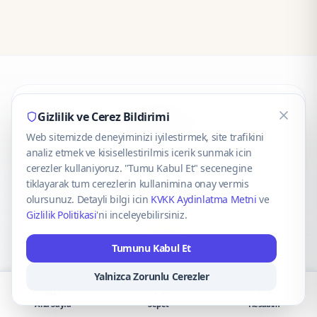
CaseOnn
Gizlilik ve Cerez Bildirimi
Web sitemizde deneyiminizi iyilestirmek, site trafikini
© 2025 CaseOnn. Tüm hakları saklıdır.
analiz etmek ve kisisellestirilmis icerik sunmak icin
cerezler kullaniyoruz. "Tumu Kabul Et" secenegine
tiklayarak tum cerezlerin kullanimina onay vermis
olursunuz. Detayli bilgi icin
KVKK Aydinlatma Metni
ve
Gizlilik Politikasi
'ni inceleyebilirsiniz.
Güvenli ödeme altyapısı
iyzico
tarafından sağlanmaktadır.
Tumunu Kabul Et
iyzico ile Öde
Troy
VISA
Mastercard
AMEX
Yalnizca Zorunlu Cerezler
Ana Sayfa
Sepet
Hesabım