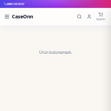
0850 123 45 67
CaseOnn
Sepetim
Ürün bulunamadı.