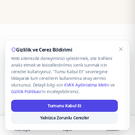
CaseOnn
Gizlilik ve Cerez Bildirimi
Web sitemizde deneyiminizi iyilestirmek, site trafikini
© 2025 CaseOnn. Tüm hakları saklıdır.
analiz etmek ve kisisellestirilmis icerik sunmak icin
cerezler kullaniyoruz. "Tumu Kabul Et" secenegine
tiklayarak tum cerezlerin kullanimina onay vermis
olursunuz. Detayli bilgi icin
KVKK Aydinlatma Metni
ve
Gizlilik Politikasi
'ni inceleyebilirsiniz.
Güvenli ödeme altyapısı
iyzico
tarafından sağlanmaktadır.
Tumunu Kabul Et
iyzico ile Öde
Troy
VISA
Mastercard
AMEX
Yalnizca Zorunlu Cerezler
Ana Sayfa
Sepet
Hesabım