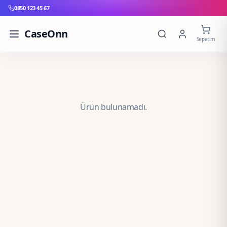
0850 123 45 67
CaseOnn
Sepetim
Ürün bulunamadı.