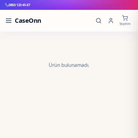
0850 123 45 67
CaseOnn
Sepetim
Ürün bulunamadı.