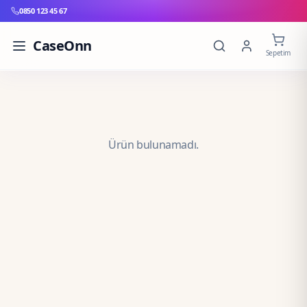
0850 123 45 67
CaseOnn
Sepetim
Ürün bulunamadı.