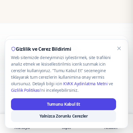
CaseOnn
Gizlilik ve Cerez Bildirimi
Web sitemizde deneyiminizi iyilestirmek, site trafikini
© 2025 CaseOnn. Tüm hakları saklıdır.
analiz etmek ve kisisellestirilmis icerik sunmak icin
cerezler kullaniyoruz. "Tumu Kabul Et" secenegine
tiklayarak tum cerezlerin kullanimina onay vermis
olursunuz. Detayli bilgi icin
KVKK Aydinlatma Metni
ve
Gizlilik Politikasi
'ni inceleyebilirsiniz.
Güvenli ödeme altyapısı
iyzico
tarafından sağlanmaktadır.
Tumunu Kabul Et
iyzico ile Öde
Troy
VISA
Mastercard
AMEX
Yalnizca Zorunlu Cerezler
Ana Sayfa
Sepet
Hesabım