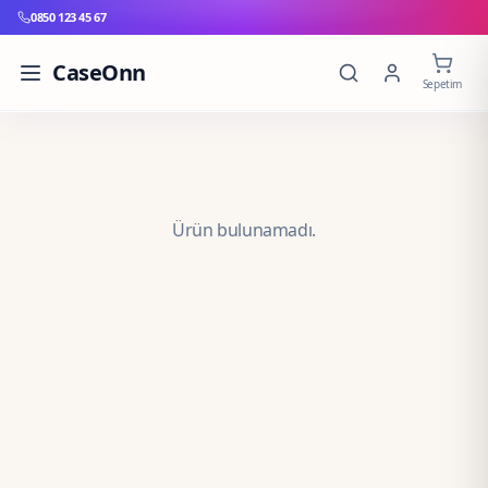
0850 123 45 67
CaseOnn
Sepetim
Ürün bulunamadı.