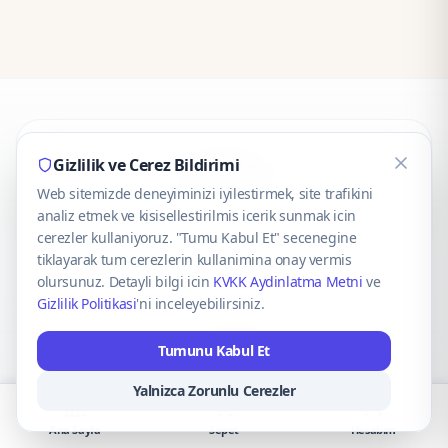
CaseOnn
Gizlilik ve Cerez Bildirimi
Web sitemizde deneyiminizi iyilestirmek, site trafikini
© 2025 CaseOnn. Tüm hakları saklıdır.
analiz etmek ve kisisellestirilmis icerik sunmak icin
cerezler kullaniyoruz. "Tumu Kabul Et" secenegine
tiklayarak tum cerezlerin kullanimina onay vermis
olursunuz. Detayli bilgi icin
KVKK Aydinlatma Metni
ve
Gizlilik Politikasi
'ni inceleyebilirsiniz.
Güvenli ödeme altyapısı
iyzico
tarafından sağlanmaktadır.
Tumunu Kabul Et
iyzico ile Öde
Troy
VISA
Mastercard
AMEX
Yalnizca Zorunlu Cerezler
Ana Sayfa
Sepet
Hesabım