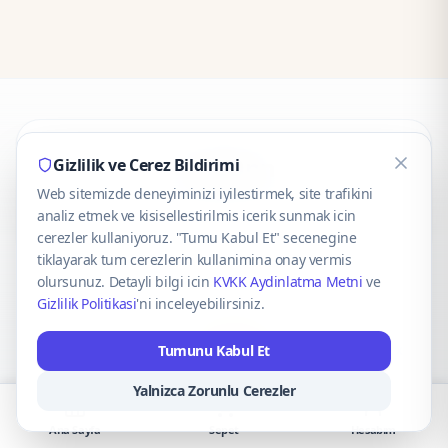
CaseOnn
Gizlilik ve Cerez Bildirimi
Web sitemizde deneyiminizi iyilestirmek, site trafikini
© 2025 CaseOnn. Tüm hakları saklıdır.
analiz etmek ve kisisellestirilmis icerik sunmak icin
cerezler kullaniyoruz. "Tumu Kabul Et" secenegine
tiklayarak tum cerezlerin kullanimina onay vermis
olursunuz. Detayli bilgi icin
KVKK Aydinlatma Metni
ve
Gizlilik Politikasi
'ni inceleyebilirsiniz.
Güvenli ödeme altyapısı
iyzico
tarafından sağlanmaktadır.
Tumunu Kabul Et
iyzico ile Öde
Troy
VISA
Mastercard
AMEX
Yalnizca Zorunlu Cerezler
Ana Sayfa
Sepet
Hesabım