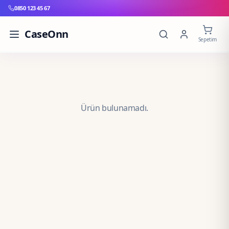
0850 123 45 67
CaseOnn
Sepetim
Ürün bulunamadı.