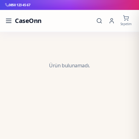
0850 123 45 67
CaseOnn
Sepetim
Ürün bulunamadı.