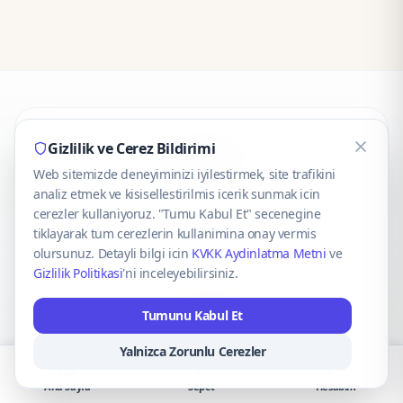
CaseOnn
Gizlilik ve Cerez Bildirimi
Web sitemizde deneyiminizi iyilestirmek, site trafikini
© 2025 CaseOnn. Tüm hakları saklıdır.
analiz etmek ve kisisellestirilmis icerik sunmak icin
cerezler kullaniyoruz. "Tumu Kabul Et" secenegine
tiklayarak tum cerezlerin kullanimina onay vermis
olursunuz. Detayli bilgi icin
KVKK Aydinlatma Metni
ve
Gizlilik Politikasi
'ni inceleyebilirsiniz.
Güvenli ödeme altyapısı
iyzico
tarafından sağlanmaktadır.
Tumunu Kabul Et
iyzico ile Öde
Troy
VISA
Mastercard
AMEX
Yalnizca Zorunlu Cerezler
Ana Sayfa
Sepet
Hesabım