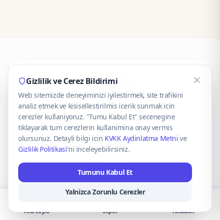
CaseOnn
Gizlilik ve Cerez Bildirimi
Web sitemizde deneyiminizi iyilestirmek, site trafikini
© 2025 CaseOnn. Tüm hakları saklıdır.
analiz etmek ve kisisellestirilmis icerik sunmak icin
cerezler kullaniyoruz. "Tumu Kabul Et" secenegine
tiklayarak tum cerezlerin kullanimina onay vermis
olursunuz. Detayli bilgi icin
KVKK Aydinlatma Metni
ve
Gizlilik Politikasi
'ni inceleyebilirsiniz.
Güvenli ödeme altyapısı
iyzico
tarafından sağlanmaktadır.
Tumunu Kabul Et
iyzico ile Öde
Troy
VISA
Mastercard
AMEX
Yalnizca Zorunlu Cerezler
Ana Sayfa
Sepet
Hesabım