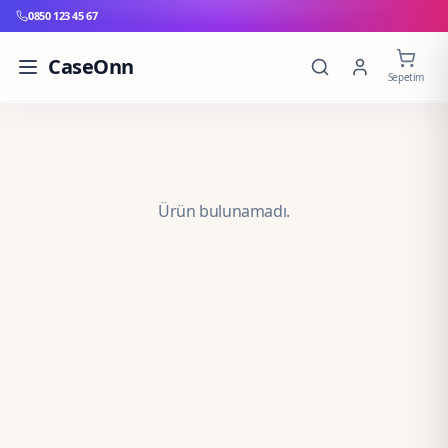
0850 123 45 67
CaseOnn
Sepetim
Ürün bulunamadı.