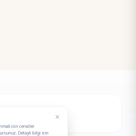
unmak icin cerezler
rsunuz. Detayli bilgi icin