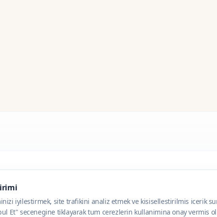
dirimi
zi iyilestirmek, site trafikini analiz etmek ve kisisellestirilmis icerik s
ul Et" secenegine tiklayarak tum cerezlerin kullanimina onay vermis olu