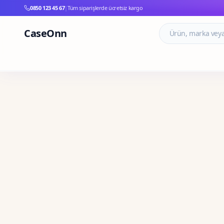
0850 123 45 67
|
Tüm siparişlerde ücretsiz kargo
CaseOnn