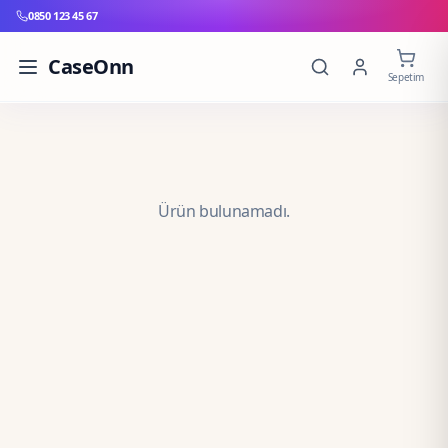
0850 123 45 67
CaseOnn
Sepetim
Ürün bulunamadı.