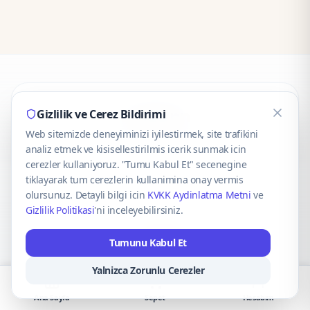
CaseOnn
Gizlilik ve Cerez Bildirimi
Web sitemizde deneyiminizi iyilestirmek, site trafikini
© 2025 CaseOnn. Tüm hakları saklıdır.
analiz etmek ve kisisellestirilmis icerik sunmak icin
cerezler kullaniyoruz. "Tumu Kabul Et" secenegine
tiklayarak tum cerezlerin kullanimina onay vermis
olursunuz. Detayli bilgi icin
KVKK Aydinlatma Metni
ve
Gizlilik Politikasi
'ni inceleyebilirsiniz.
Güvenli ödeme altyapısı
iyzico
tarafından sağlanmaktadır.
Tumunu Kabul Et
iyzico ile Öde
Troy
VISA
Mastercard
AMEX
Yalnizca Zorunlu Cerezler
Ana Sayfa
Sepet
Hesabım