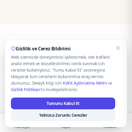
CaseOnn
Gizlilik ve Cerez Bildirimi
Web sitemizde deneyiminizi iyilestirmek, site trafikini
© 2025 CaseOnn. Tüm hakları saklıdır.
analiz etmek ve kisisellestirilmis icerik sunmak icin
cerezler kullaniyoruz. "Tumu Kabul Et" secenegine
tiklayarak tum cerezlerin kullanimina onay vermis
olursunuz. Detayli bilgi icin
KVKK Aydinlatma Metni
ve
Gizlilik Politikasi
'ni inceleyebilirsiniz.
Güvenli ödeme altyapısı
iyzico
tarafından sağlanmaktadır.
Tumunu Kabul Et
iyzico ile Öde
Troy
VISA
Mastercard
AMEX
Yalnizca Zorunlu Cerezler
Ana Sayfa
Sepet
Hesabım