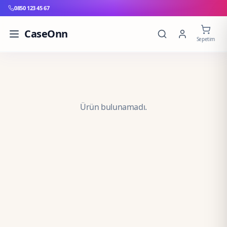
0850 123 45 67
CaseOnn
Sepetim
Ürün bulunamadı.